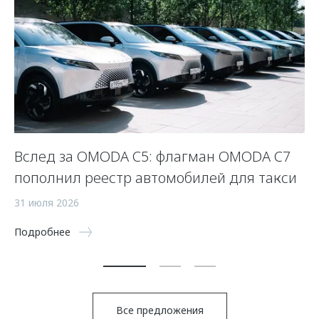
Вслед за OMODA C5: флагман OMODA C7
С
пополнил реестр автомобилей для такси
п
а
31 июля 2026
5 
Подробнее
По
Все предложения