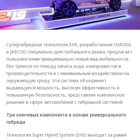
Страхование
Дополнительная техническая поддержка
Обратная связь
Кредитный калькулятор
Руководства по эксплуатации
Клиентская поддержка
Аксессуары
O&J Автоклуб
Одежда и сувениры
Супергибридная технология SHS, разработанная OMODA
Оригинальные аксессуары
Клуб владельцев OMODA
и JAECOO специально для глобального рынка, предлагает
Запчасти
Приложение O&J
пользователям принципиально новый вид мобильности:
без тревоги по поводу запаса хода, компромиссов в
Трейд-ин
Аксессуары
производительности и с минимальным воздействием на
окружающую среду. Эта система объединяет
Калькулятор трейд-ин
Одежда и сувениры
выдающуюся мощность, высокую эффективность и
Оригинальные аксессуары
повышенную безопасность, представляя комплексное
Запчасти
решение в сфере автомобилей с гибридной системой.
Три ключевых компонента в основе универсального
гибрида
Технология Super Hybrid System (SHS) выходит за рамки