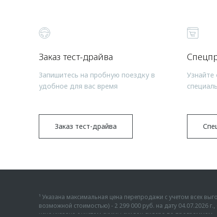
Заказ тест-драйва
Спецп
Запишитесь на пробную поездку в
Узнайте 
удобное для вас время
специал
Заказ тест-драйва
Спе
¹ Указана максимальная цена перепродажи с учетом всех в
возможной стоимостью) - 2 299 000 руб. на дату 04.07.2026 
цена указана с учетом суммы скидок дилера по программам «