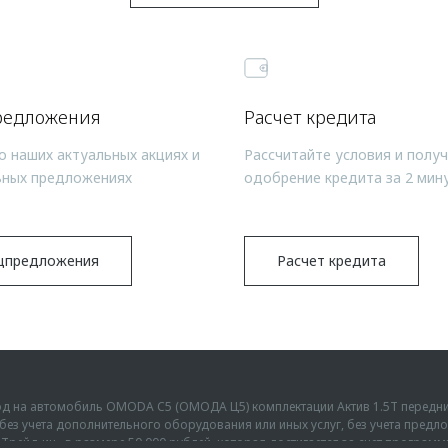
редложения
Расчет кредита
о наших актуальных акциях и
Рассчитайте условия и полу
ьных предложениях
одобрение кредита за 2 мин
цпредложения
Расчет кредита
ыгод на автомобиль OMODA C5 (ОМОДА Ц5) комплектации Актив 1.5Т передн
г., без учета дополнительного оборудования или иных услуг, без учета пре
Трейд-ин» в размере 50 000 рублей, которая достигается за счет програм