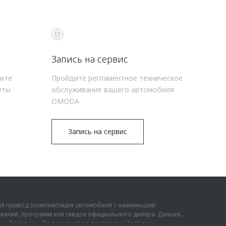
Запись на сервис
чите
Пройдите регламентное техническое
уты
обслуживание вашего автомобиля
OMODA
Запись на сервис
ий привод (комплектация автомобиля с наименьшей
дложений, программ или скидок официального дилера. Данная
мы «Трейд-ин». Под скидкой по программе Трейд-ин