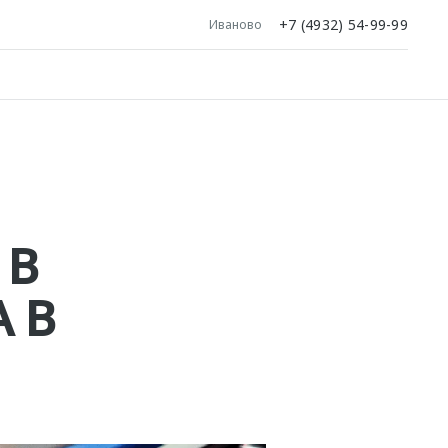
+7 (4932) 54-99-99
Иваново
 В
 В