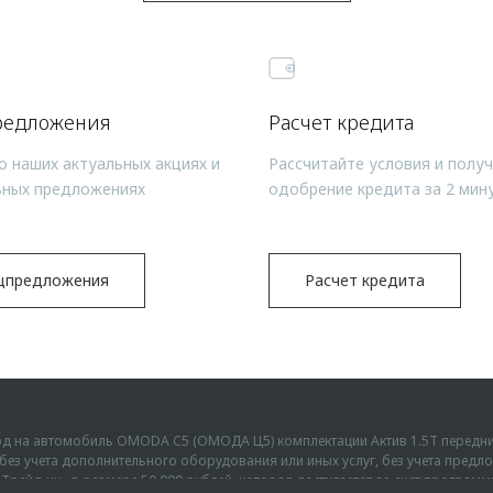
редложения
Расчет кредита
о наших актуальных акциях и
Рассчитайте условия и полу
ьных предложениях
одобрение кредита за 2 мин
цпредложения
Расчет кредита
ыгод на автомобиль OMODA C5 (ОМОДА Ц5) комплектации Актив 1.5Т передн
г., без учета дополнительного оборудования или иных услуг, без учета пре
Трейд-ин» в размере 50 000 рублей, которая достигается за счет програм