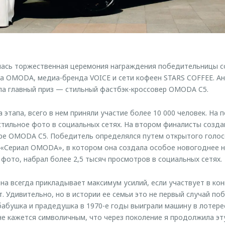
лась торжественная церемония награждения победительницы с
 OMODA, медиа-бренда VOICE и сети кофеен STARS COFFEE. Ан
ла главный приз — стильный фастбэк-кроссовер OMODA C5.
 этапа, всего в нем приняли участие более 10 000 человек. На 
тильное фото в социальных сетях. На втором финалисты созда
ре OMODA C5. Победитель определялся путем открытого голос
х «Сериал OMODA», в котором она создала особое новогоднее 
 фото, набрал более 2,5 тысяч просмотров в социальных сетях.
на всегда прикладывает максимум усилий, если участвует в кон
. Удивительно, но в истории ее семьи это не первый случай п
абушка и прадедушка в 1970-е годы выиграли машину в лотере
не кажется символичным, что через поколение я продолжила э