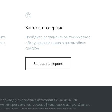
Запись на сервис
чите
Пройдите регламентное техническое
уты
обслуживание вашего автомобиля
OMODA
Запись на сервис
ий привод (комплектация автомобиля с наименьшей
дложений, программ или скидок официального дилера. Данная
мы «Трейд-ин». Под скидкой по программе Трейд-ин