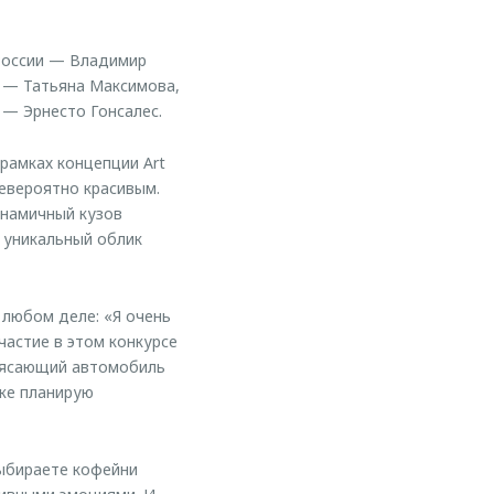
России — Владимир
E — Татьяна Максимова,
— Эрнесто Гонсалес.
рамках концепции Art
невероятно красивым.
инамичный кузов
 уникальный облик
 любом деле: «Я очень
частие в этом конкурсе
трясающий автомобиль
же планирую
выбираете кофейни