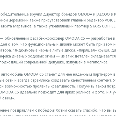
победительнице вручил директор брендов OMODA и JAECOO в 
нной церемонии также присутствовали главный редактор VOIC
Никита Мартынов, а также управляющий партнер STARS COFFEE 
 — обновленный фастбэк-кроссовер OMODA C5 — разработан в 
е идея о том, что функциональный дизайн может быть при этом 
атора, 18-дюймовые черные литые диски, «парящая» крыша, д
рафика дневных ходовых огней — из этих деталей складывается
 подходящий современной девушке, живущей в мегаполисе.
о автомобиль OMODA C5 станет для неё надежным партнером в
ые сети и всегда стремлюсь создавать качественный контент. У
ной возможностью проявить креативность. Получить такой по
OMODA C5 идеально подходит для ярких роликов и фото, и я у
 с ним».
кренне поздравляем с победой! Хотим сказать спасибо, что вы 