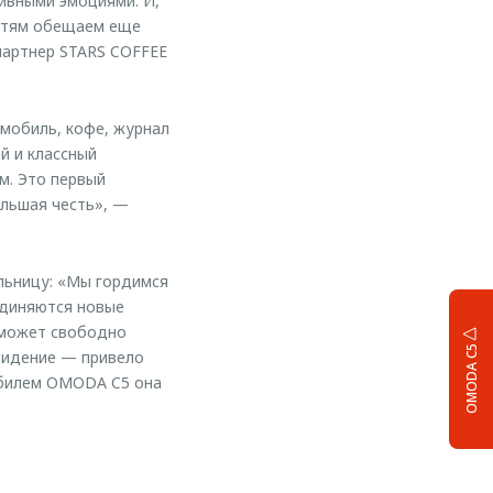
тивными эмоциями. И,
остям обещаем еще
партнер STARS COFFEE
мобиль, кофе, журнал
й и классный
м. Это первый
ольшая честь», —
льницу: «Мы гордимся
единяются новые
 может свободно
OMODA C5
видение — привело
мобилем OMODA C5 она