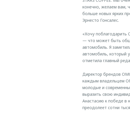
STARS COFFEE. Мы очен
конечно, желаем вам, 
больше новых ярких пр
Эрнесто Гонсалес.
«Хочу поблагодарить O
— что может быть общ
автомобиль. Я заметил
автомобиль, который у
отметила главный реда
Директор брендов OMO
каждым владельцем OM
молодые и современны
выразить свою индивид
Анастасию к победе в 
преодолеет сотни тыся