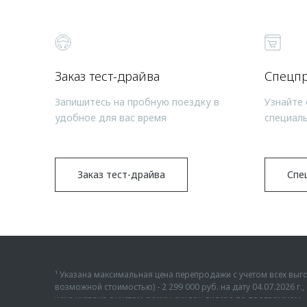
Заказ тест-драйва
Спецп
Запишитесь на пробную поездку в
Узнайте 
удобное для вас время
специал
Заказ тест-драйва
Спе
¹ Указана максимальная цена перепродажи с учетом всех в
возможной стоимостью) - 2 299 000 руб. на дату 04.07.2026 
цена указана с учетом суммы скидок дилера по программам «