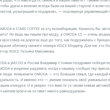
ь рады, что навсегда останемся в вашей памяти с такими пози
чтобы удача и везение всегда были на вашей стороне! А всем г
оектов, розыгрышей и подарков», — подчеркнул управляющий 
MODA и STARS COFFEE за эту коллаборацию. Казалось бы: авто
его? Но ведь мы пишем про моду, а OMODA С5 — очень модны
а кроссовер на дорогах ещё до того, как подружилась с брендо
красил обложку свежего номера VOICE Shopping. Для нас это б
ктор VOICE Татьяна Максимова.
DA и JAECOO в России Владимир Стоякин поздравил победите
ODA и искренне радуемся, когда к нашему сообществу присо
е люди. Комьюнити OMODA — это большая семья, где каждый
уальность. И именно это — умение показать своё уникальное 
нашем конкурсе. И я уверен, что вместе со своим новым авто
ч километров и не оставит никого равнодушным».