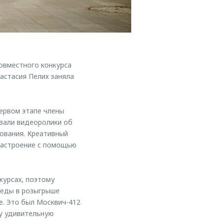
овместного конкурса
астасия Пелих заняла
первом этапе члены
вали видеоролики об
ования. Креативный
настроение с помощью
курсах, поэтому
обеды в розыгрыше
е. Это был Москвич-412
ту удивительную