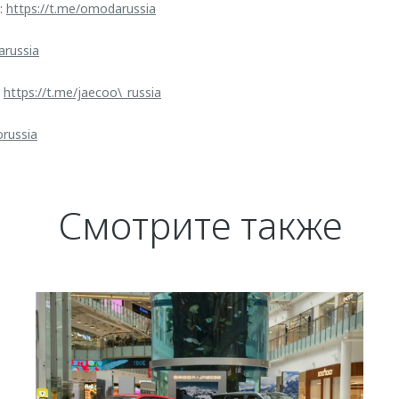
:
https://t.me/omodarussia
arussia
:
https://t.me/jaecoo\_russia
orussia
Смотрите также