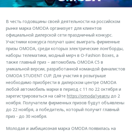
Страхование
Дополнительная техническая поддержка
Обратная связь
Кредитный калькулятор
Руководства по эксплуатации
В честь годовщины своей деятельности на российском
Клиентская поддержка
Аксессуары
рынке марка OMODA организует для клиентов
официальной дилерской сети праздничный конкурс.
O&J Автоклуб
Одежда и сувениры
Участники конкурса получат шанс выиграть фирменные
Оригинальные аксессуары
Клуб владельцев OMODA
призы OMODA, среди которых электрические лонгборды,
Запчасти
Приложение O&J
наборы телематики, модный мерч в O-Fashion Boxes, а
также главный приз – автомобиль OMODA C5 в
Трейд-ин
Аксессуары
уникальной версии, разработанной командой финалистов
OMODA STUDENT CUP. Для участия в розыгрыше
Калькулятор трейд-ин
Одежда и сувениры
необходимо приобрести в дилерском центре OMODA
Оригинальные аксессуары
любой автомобиль марки в период с 11 по 22 октября и
Запчасти
зарегистрироваться на сайте
https://omoda1year.ru
до 2
ноября. Получатели фирменных призов будут объявлены
до 22 ноября, а победитель, который получит главный
приз - до 30 ноября.
Молодая и амбициозная марка OMODA появилась на