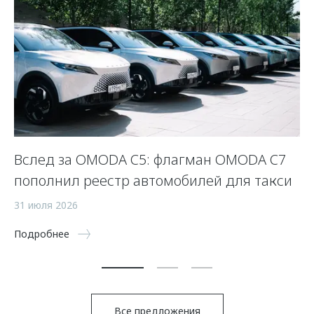
Вслед за OMODA C5: флагман OMODA C7
С
пополнил реестр автомобилей для такси
п
а
31 июля 2026
5 
Подробнее
По
Все предложения