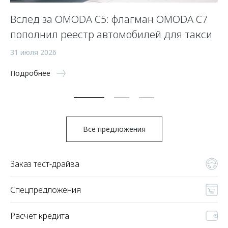
Вслед за OMODA C5: флагман OMODA C7
С
пополнил реестр автомобилей для такси
п
а
31 июля 2026
5 
Подробнее
По
Все предложения
Заказ тест-драйва
Спецпредложения
Расчет кредита