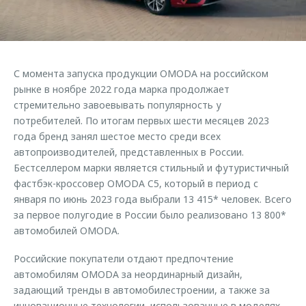
Страхование
Дополнительная техническая поддержка
Обратная связь
Кредитный калькулятор
Руководства по эксплуатации
Клиентская поддержка
Аксессуары
С момента запуска продукции OMODA на российском
O&J Автоклуб
Одежда и сувениры
рынке в ноябре 2022 года марка продолжает
Оригинальные аксессуары
Клуб владельцев OMODA
стремительно завоевывать популярность у
потребителей. По итогам первых шести месяцев 2023
Запчасти
Приложение O&J
года бренд занял шестое место среди всех
автопроизводителей, представленных в России.
Трейд-ин
Аксессуары
Бестселлером марки является стильный и футуристичный
Калькулятор трейд-ин
Одежда и сувениры
фастбэк-кроссовер OMODA C5, который в период с
января по июнь 2023 года выбрали 13 415* человек. Всего
Оригинальные аксессуары
за первое полугодие в России было реализовано 13 800*
Запчасти
автомобилей OMODA.
Российские покупатели отдают предпочтение
автомобилям OMODA за неординарный дизайн,
задающий тренды в автомобилестроении, а также за
инновационные технологии, использованные в моделях