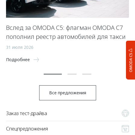
Вслед за OMODA C5: флагман OMODA C7
С
пополнил реестр автомобилей для такси
п
а
31 июля 2026
OMODA C5
5 
Подробнее
По
Все предложения
Заказ тест-драйва
Спецпредложения