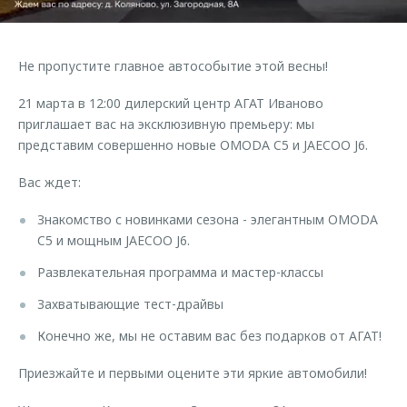
Страхование
Дополнительная техническая поддержка
Обратная связь
Кредитный калькулятор
Руководства по эксплуатации
Не пропустите главное автособытие этой весны!
Клиентская поддержка
Аксессуары
21 марта в 12:00 дилерский центр АГАТ Иваново
O&J Автоклуб
Одежда и сувениры
приглашает вас на эксклюзивную премьеру: мы
Оригинальные аксессуары
Клуб владельцев OMODA
представим совершенно новые OMODA C5 и JAECOO J6.
Запчасти
Приложение O&J
Вас ждет:
Трейд-ин
Аксессуары
Знакомство с новинками сезона - элегантным OMODA
Калькулятор трейд-ин
Одежда и сувениры
C5 и мощным JAECOO J6.
Оригинальные аксессуары
Развлекательная программа и мастер-классы
Запчасти
Захватывающие тест-драйвы
Конечно же, мы не оставим вас без подарков от АГАТ!
Приезжайте и первыми оцените эти яркие автомобили!