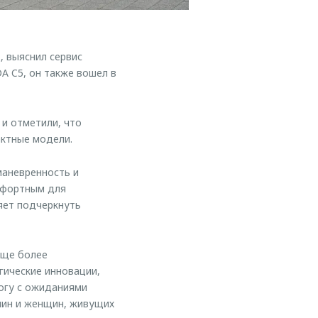
 выяснил сервис
A C5, он также вошел в
 и отметили, что
ктные модели.
маневренность и
мфортным для
яет подчеркнуть
еще более
гические инновации,
огу с ожиданиями
чин и женщин, живущих