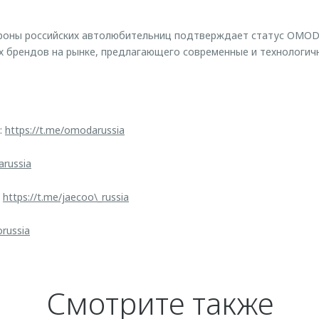
ороны российских автолюбительниц подтверждает статус OMODA
х брендов на рынке, предлагающего современные и технологи
:
https://t.me/omodarussia
arussia
:
https://t.me/jaecoo\_russia
orussia
Смотрите также