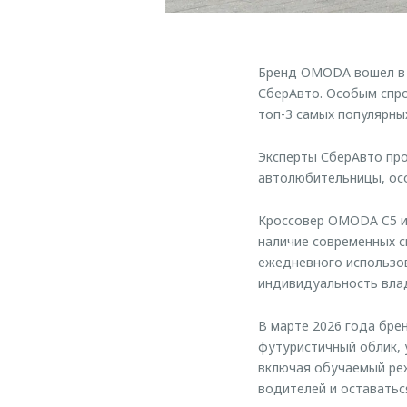
Бренд OMODA вошел в т
СберАвто. Особым спро
топ-3 самых популярны
Эксперты СберАвто про
автолюбительницы, ос
Кроссовер OMODA C5 ид
наличие современных 
ежедневного использов
индивидуальность вла
В марте 2026 года бре
футуристичный облик, 
включая обучаемый реж
водителей и оставатьс