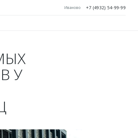
+7 (4932) 54-99-99
Иваново
МЫХ
В У
Ц