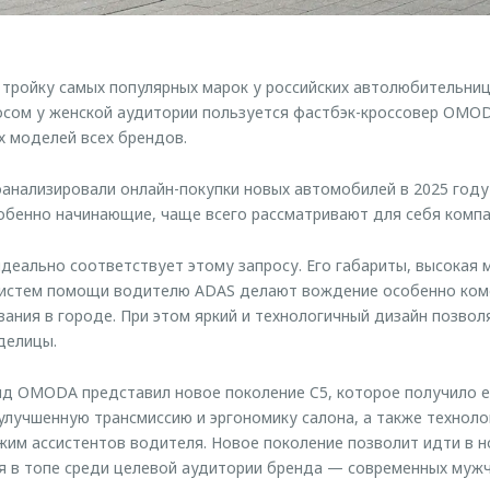
ройку самых популярных марок у российских автолюбительниц,
сом у женской аудитории пользуется фастбэк-кроссовер OMOD
х моделей всех брендов.
анализировали онлайн-покупки новых автомобилей в 2025 году
обенно начинающие, чаще всего рассматривают для себя компа
еально соответствует этому запросу. Его габариты, высокая 
систем помощи водителю ADAS делают вождение особенно ко
ания в городе. При этом яркий и технологичный дизайн позвол
делицы.
нд OMODA представил новое поколение C5, которое получило 
улучшенную трансмиссию и эргономику салона, а также техноло
им ассистентов водителя. Новое поколение позволит идти в н
я в топе среди целевой аудитории бренда — современных муж