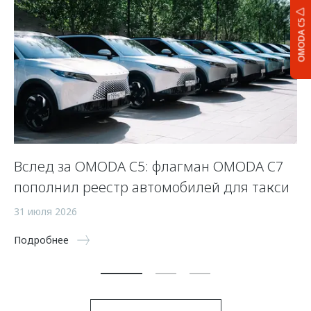
OMODA C5
Вслед за OMODA C5: флагман OMODA C7
С
пополнил реестр автомобилей для такси
п
а
31 июля 2026
5 
Подробнее
По