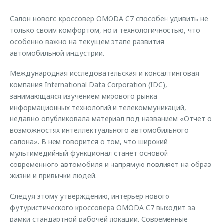
Страхование
Дополнительная техническая поддержка
Обратная связь
Салон нового кроссовер OMODA C7 способен удивить не
Кредитный калькулятор
Руководства по эксплуатации
только своим комфортом, но и технологичностью, что
Клиентская поддержка
особенно важно на текущем этапе развития
Аксессуары
автомобильной индустрии.
O&J Автоклуб
Одежда и сувениры
Международная исследовательская и консалтинговая
Оригинальные аксессуары
Клуб владельцев OMODA
компания International Data Corporation (IDC),
Запчасти
Приложение O&J
занимающаяся изучением мирового рынка
информационных технологий и телекоммуникаций,
Трейд-ин
Аксессуары
недавно опубликовала материал под названием «Отчет о
Калькулятор трейд-ин
Одежда и сувениры
возможностях интеллектуального автомобильного
салона». В нем говорится о том, что широкий
Оригинальные аксессуары
мультимедийный функционал станет основой
Запчасти
современного автомобиля и напрямую повлияет на образ
жизни и привычки людей.
Следуя этому утверждению, интерьер нового
футуристического кроссовера OMODA C7 выходит за
рамки стандартной рабочей локации. Современные