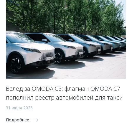
Вслед за OMODA C5: флагман OMODA C7
С
пополнил реестр автомобилей для такси
п
а
31 июля 2026
5 
Подробнее
По