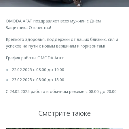
Страхование
Дополнительная техническая поддержка
Обратная связь
Кредитный калькулятор
Руководства по эксплуатации
OMODA АГАТ поздравляет всех мужчин с Днём
Клиентская поддержка
Аксессуары
Защитника Отечества!
O&J Автоклуб
Одежда и сувениры
Крепкого здоровья, поддержки от ваших близких, сил и
Оригинальные аксессуары
Клуб владельцев OMODA
успехов на пути к новым вершинам и горизонтам!
Запчасти
Приложение O&J
График работы OMODA Агат:
Трейд-ин
Аксессуары
22.02.2025 с 08:00 до 19:00
Калькулятор трейд-ин
Одежда и сувениры
23.02.2025 с 08:00 до 18:00
Оригинальные аксессуары
С 24.02.2025 работа в обычном режиме с 08:00 до 20:00.
Запчасти
Смотрите также