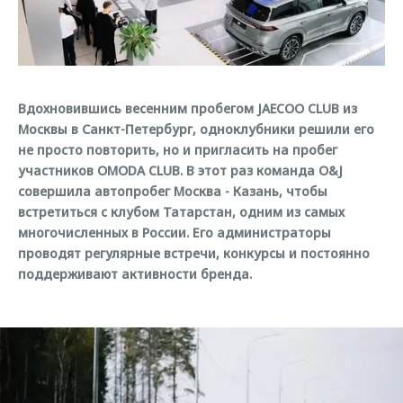
Страхование
Дополнительная техническая поддержка
Обратная связь
Кредитный калькулятор
Руководства по эксплуатации
Клиентская поддержка
Аксессуары
O&J Автоклуб
Вдохновившись весенним пробегом JAECOO CLUB из
Одежда и сувениры
Москвы в Санкт-Петербург, одноклубники решили его
Оригинальные аксессуары
Клуб владельцев OMODA
не просто повторить, но и пригласить на пробег
Запчасти
Приложение O&J
участников OMODA CLUB. В этот раз команда O&J
совершила автопробег Москва - Казань, чтобы
Трейд-ин
Аксессуары
встретиться с клубом Татарстан, одним из самых
многочисленных в России. Его администраторы
Калькулятор трейд-ин
Одежда и сувениры
проводят регулярные встречи, конкурсы и постоянно
Оригинальные аксессуары
поддерживают активности бренда.
Запчасти