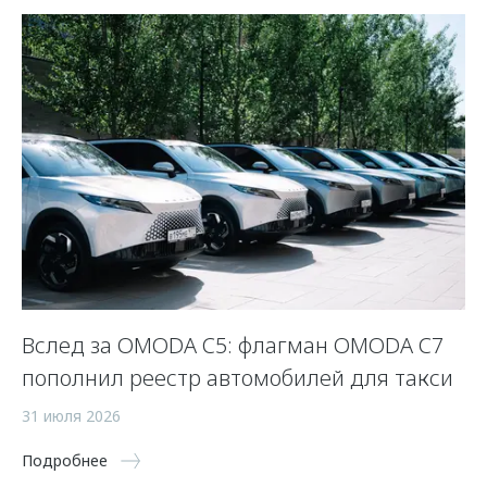
Вслед за OMODA C5: флагман OMODA C7
С
пополнил реестр автомобилей для такси
п
а
31 июля 2026
5 
Подробнее