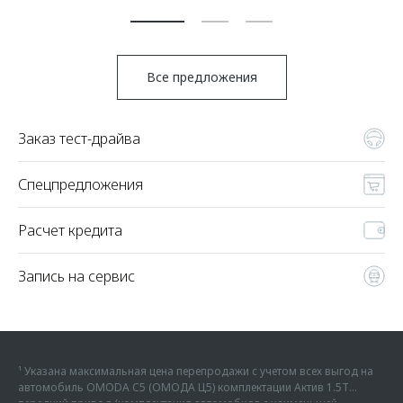
По
Все предложения
Заказ тест-драйва
Спецпредложения
Расчет кредита
Запись на сервис
¹ Указана максимальная цена перепродажи с учетом всех выгод на
автомобиль OMODA C5 (ОМОДА Ц5) комплектации Актив 1.5Т